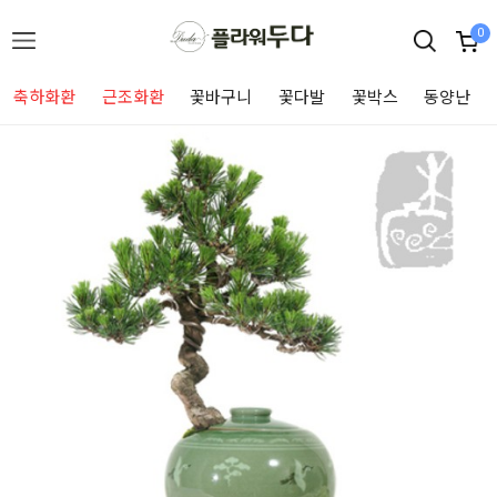
0
축하화환
근조화환
꽃바구니
꽃다발
꽃박스
동양난