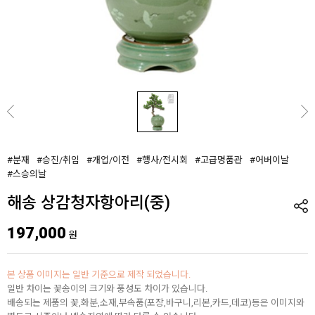
#분재
#승진/취임
#개업/이전
#행사/전시회
#고급명품관
#어버이날
#스승의날
해송 상감청자항아리(중)
197,000
원
본 상품 이미지는 일반 기준으로 제작 되었습니다.
일반 차이는 꽃송이의 크기와 풍성도 차이가 있습니다.
배송되는 제품의 꽃,화분,소재,부속품(포장,바구니,리본,카드,데코)등은 이미지와