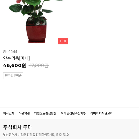
HOT
Sh-0044
안수리움[미니]
46,600원
47,000원
전국당일배송
회사소개
이용약관
개인정보취급방침
이메일집단수집거부
이미지저작권고지
주식회사 두다
부산광역시 기장군 정관읍 정관중앙로 45, 13층 23호