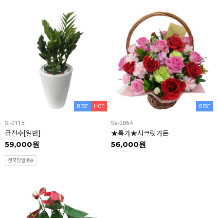
BEST
HOT
BEST
Si-0115
Sa-0064
금전수[일반]
★특가★시크릿가든
59,000원
56,000원
전국당일배송