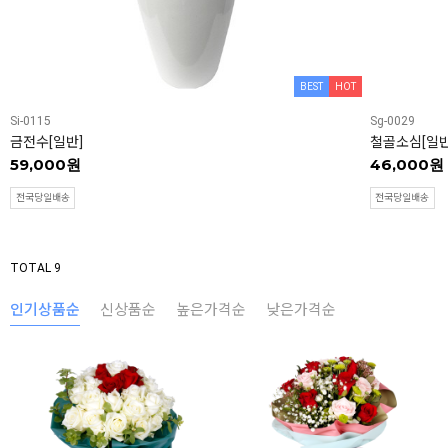
BEST
HOT
Si-0115
Sg-0029
금전수[일반]
철골소심[일반
59,000원
46,000원
전국당일배송
전국당일배송
TOTAL 9
인기상품순
신상품순
높은가격순
낮은가격순