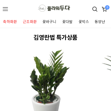
0
축하화환
근조화환
꽃바구니
꽃다발
꽃박스
동양난
김영란법 특가상품