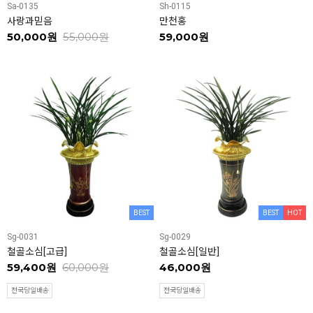
Sa-0135
Sh-0115
사랑과믿음
만천홍
50,000원
55,000원
59,000원
BEST
BEST
HOT
Sg-0031
Sg-0029
철골소심[고급]
철골소심[일반]
59,400원
60,000원
46,000원
전국당일배송
전국당일배송