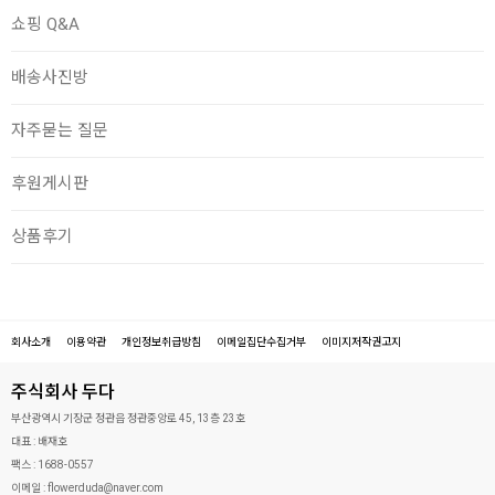
쇼핑 Q&A
배송사진방
자주묻는 질문
후원게시판
상품후기
회사소개
이용약관
개인정보취급방침
이메일집단수집거부
이미지저작권고지
주식회사 두다
부산광역시 기장군 정관읍 정관중앙로 45, 13층 23호
대표 :
배재호
팩스 :
1688-0557
이메일 :
flowerduda@naver.com