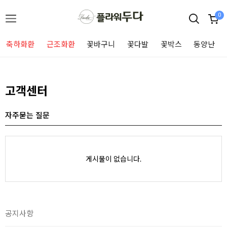
0
축하화환
근조화환
꽃바구니
꽃다발
꽃박스
동양난
고객센터
자주묻는 질문
게시물이 없습니다.
공지사항