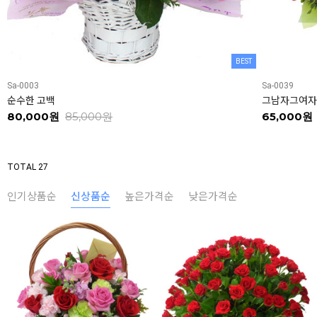
BEST
Sa-0003
Sa-0039
순수한 고백
그남자그여자
80,000원
85,000원
65,000원
TOTAL 27
인기상품순
신상품순
높은가격순
낮은가격순