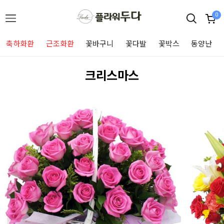
0
축하화환
근조화환
꽃바구니
꽃다발
꽃박스
동양난
크리스마스