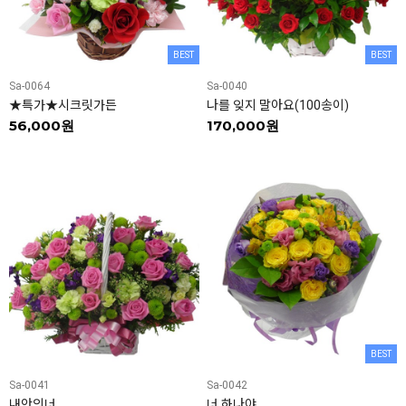
BEST
BEST
Sa-0064
Sa-0040
★특가★시크릿가든
나를 잊지 말아요(100송이)
56,000원
170,000원
BEST
Sa-0041
Sa-0042
내안의너
너 하나야